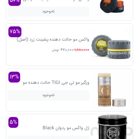
50%
ناموجود
75%
واکس مو حالت دهنده پشینت زرد (اصل)
470,000
1,880,000
تومان
13%
وزگیر مو تی جی TIGI حالت دهنده مو
ناموجود
5%
ژل واکس مو ردوان Black