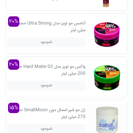
20%
آدامس مو لویز مدل Ultra Strong حجم 200
میلی لیتر
ناموجود
20%
واکس مو لویز مدل Hard Matte 03 حجم
200 میلی لیتر
ناموجود
15%
ژل مو شیر اسمال مون SmallMoon حجم
275 میلی لیتر
ناموجود