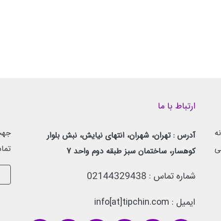
ارتباط با ما
جهت 
ه
آدرس : تهران، شهران، انتهای نیایش، نبش بلوار
تماس
ی
کوهسار، ساختمان سبز طبقه دوم واحد 7
شماره تماس :
02144329438
ایمیل : info[at]tipchin.com