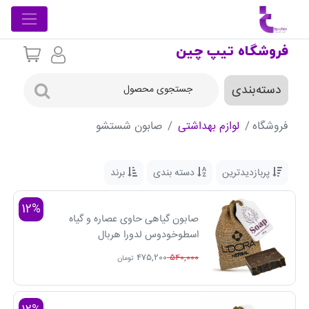
فروشگاه تیپ چین
دسته‌بندی
فروشگاه
لوازم بهداشتی
صابون شستشو
پربازدیدترین
دسته بندی
برند
12%
صابون گیاهی حاوی عصاره و گیاه
اسطوخودوس لدورا هربال
475,200
540,000
تومان