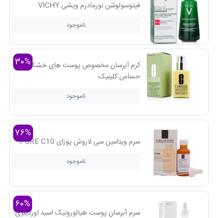
فیتوسولوشن نورمادرم ویشی VICHY
ناموجود
30%
کرم آبرسان مخصوص پوست های خشک و
حساس کلینیک
ناموجود
76%
سرم ویتامین سی لاروش پوزای PURE C10
ناموجود
60%
سرم آبرسان پوست هیالورونیک اسید اوردینری