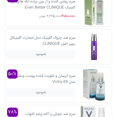
سرم روشن کننده و از بین برنده لکه های تیره
کلینیک Even Better CLINIQUE
2,275,000
3,500,000
تومان
سرم ضد چروک کلینیک مدل اسمارت کلینیکال
ریپیر اصل CLINIQUE
ناموجود
50%
سرم آبرسان و تقویت کننده پوست ویشی اصل
مدل Vichy 89
ناموجود
78%
سرم ضد جوش و آکنه وضد التهاب