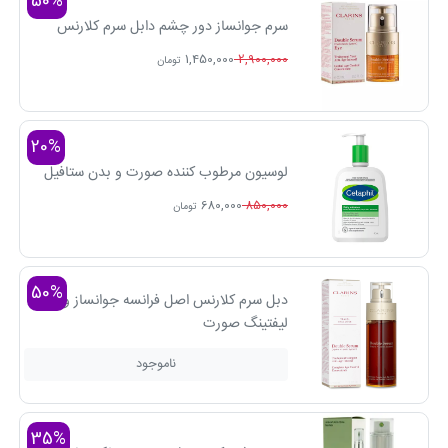
50%
سرم جوانساز دور چشم دابل سرم کلارنس
1,450,000
2,900,000
تومان
20%
لوسیون مرطوب کننده صورت و بدن ستافیل
680,000
850,000
تومان
50%
دبل سرم کلارنس اصل فرانسه جوانساز و
لیفتینگ صورت
ناموجود
35%