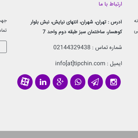
ارتباط با ما
جهت 
ه
آدرس : تهران، شهران، انتهای نیایش، نبش بلوار
تماس
ی
کوهسار، ساختمان سبز طبقه دوم واحد 7
شماره تماس :
02144329438
ایمیل : info[at]tipchin.com